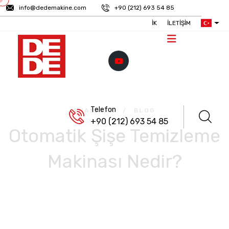
info@dedemakine.com
+90 (212) 693 54 85
İK
İLETIŞIM
Telefon
ANASAYFA
/
BLOG
+90 (212) 693 54 85
Otomatik Şişe Temizleme
Makinası Nedir?