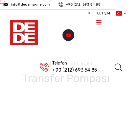
info@dedemakine.com
+90 (212) 693 54 85
İK
İLETIŞIM
Telefon
ANASAYFA
/
ÜRÜNLER
+90 (212) 693 54 85
Transfer Pompası